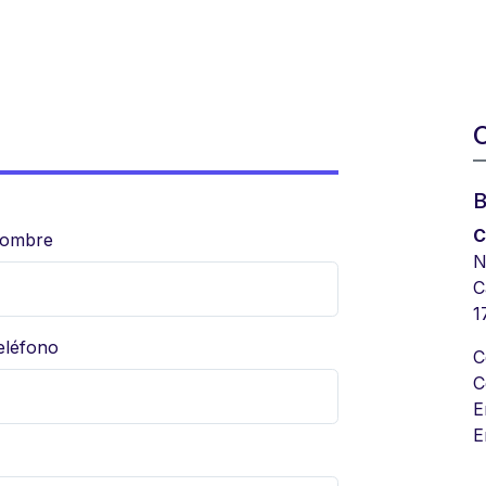
O
B
C
ombre
N
C
1
eléfono
C
C
E
E