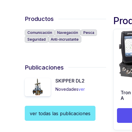
Pro
Productos
Comunicación
Navegación
Pesca
Seguridad
Anti-incrustante
Publicaciones
SKIPPER DL2
Novedades
ver
Tron
A
ver todas las publicaciones